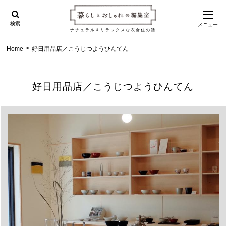
検索
メニュー
ナチュラル＆リラックスな衣食住の話
>
Home
好日用品店／こうじつようひんてん
好日用品店／こうじつようひんてん