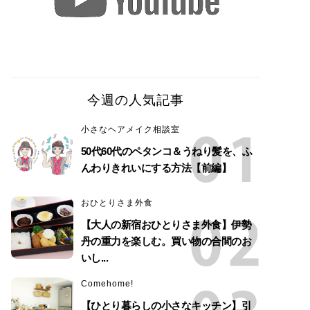
今週の人気記事
小さなヘアメイク相談室
50代60代のペタンコ＆うねり髪を、ふ
んわりきれいにする方法【前編】
おひとりさま外食
【大人の新宿おひとりさま外食】伊勢
丹の重力を楽しむ。買い物の合間のお
いし...
Comehome!
【ひとり暮らしの小さなキッチン】引