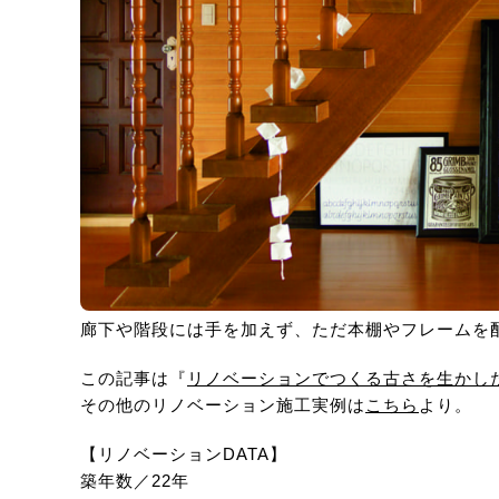
廊下や階段には手を加えず、ただ本棚やフレームを
この記事は『
リノベーションでつくる古さを生かし
その他のリノベーション施工実例は
こちら
より。
【リノベーションDATA】
築年数／22年