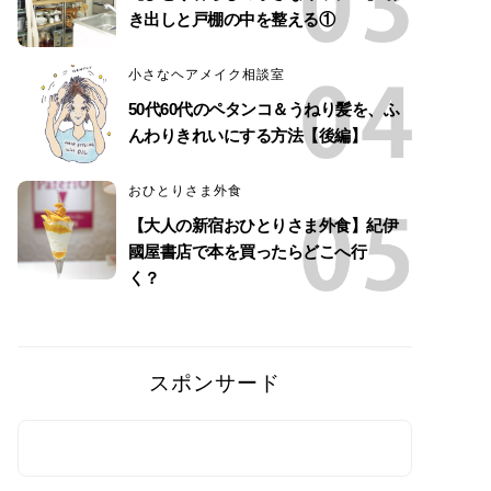
き出しと戸棚の中を整える①
小さなヘアメイク相談室
50代60代のペタンコ＆うねり髪を、ふ
んわりきれいにする方法【後編】
おひとりさま外食
【大人の新宿おひとりさま外食】紀伊
國屋書店で本を買ったらどこへ行
く？
スポンサード