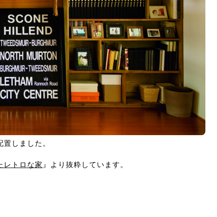
配置しました。
たレトロな家
』より抜粋しています。