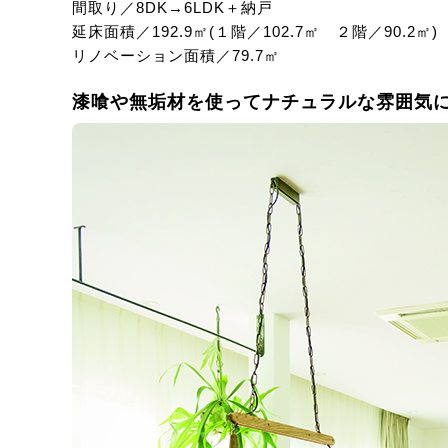
間取り／8DK→6LDK＋納戸
延床面積／192.9㎡(１階／102.7㎡ ２階／90.2㎡)
リノベーション面積／79.7㎡
漆喰や無垢材を使ってナチュラルな雰囲気