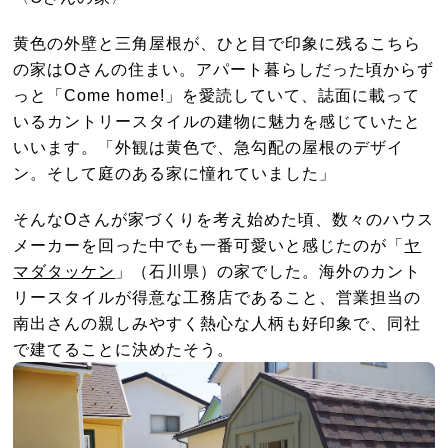
黄色の外壁と三角屋根が、ひと目で印象に残るこちら
の家は
O
さんの住まい。アパート暮らしだった頃からず
っと「
Come home!
」を愛読していて、誌面に載って
いるカントリースタイルの建物に魅力を感じていたと
いいます。「外観は黄色で、急勾配の屋根のデザイ
ン。そして庭のある家に憧れていました」
そんなOさんが家づくりを考え始めた頃、数々のハウス
メーカーを回った中でも一番可愛いと感じたのが「
ヤ
マダタッケン
」（石川県）の家でした。海外のカント
リースタイルが得意な工務店であること、営業担当の
南出さんの親しみやすく熱心な人柄も好印象で、同社
で建てることに決めたそう。