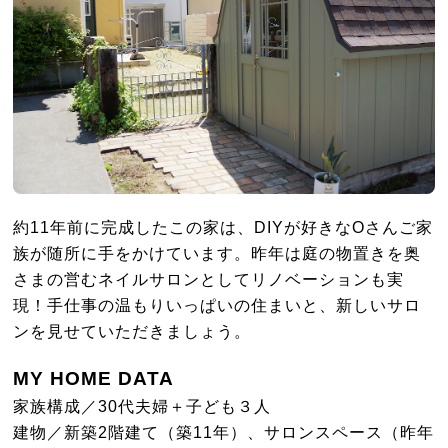
約
11
年前に完成したこの家は、
DIY
が好きな
O
さんご家
族が随所に手をかけています。昨年は庭の物置きを奥
さまの営むネイルサロンとしてリノベーションも実
現！手仕事の温もりいっぱいの住まいと、新しいサロ
ンを見せていただきましょう。
MY HOME DATA
家族構成／
30
代夫婦＋子ども３人
建物／新築
2
階建て（築
11
年）、サロンスペース（昨年