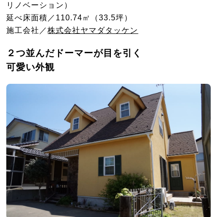
リノベーション）
延べ床面積／
110.74
㎡（
33.5
坪）
施工会社／
株式会社ヤマダタッケン
２つ並んだドーマーが目を引く
可愛い外観