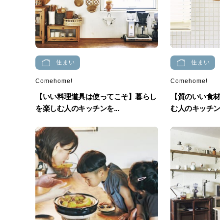
住まい
住まい
Comehome!
Comehome!
【いい料理道具は使ってこそ】暮らし
【質のいい食
を楽しむ人のキッチンを...
む人のキッチンを