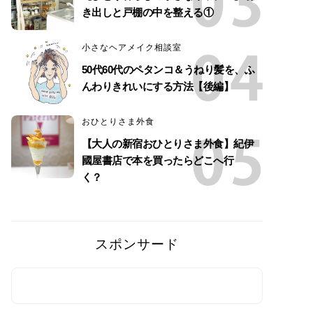
き出しと戸棚の中を整える①
小さなヘアメイク相談室
50代60代のペタンコ＆うねり髪を、ふ
んわりきれいにする方法【後編】
おひとりさま外食
【大人の新宿おひとりさま外食】紀伊
國屋書店で本を買ったらどこへ行
く？
スポンサード