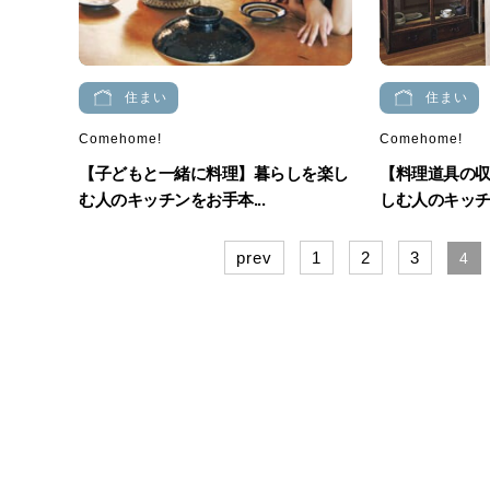
住まい
住まい
Comehome!
Comehome!
【子どもと一緒に料理】暮らしを楽し
【料理道具の収
む人のキッチンをお手本...
しむ人のキッチン
prev
1
2
3
4