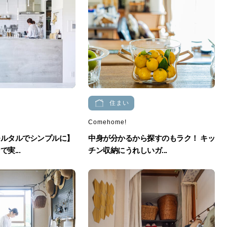
住まい
Comehome!
モルタルでシンプルに】
中身が分かるから探すのもラク！ キッ
実...
チン収納にうれしいガ...