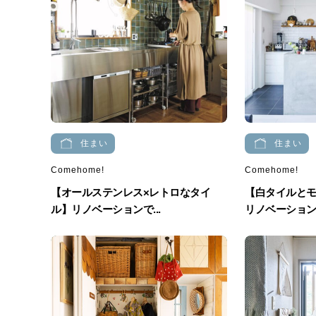
住まい
住まい
Comehome!
Comehome!
【オールステンレス×レトロなタイ
【白タイルと
ル】リノベーションで...
リノベーションで