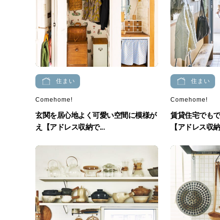
住まい
住まい
Comehome!
Comehome!
玄関を居心地よく可愛い空間に模様が
賃貸住宅でもで
え【アドレス収納で...
【アドレス収納で