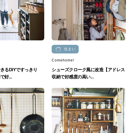
住まい
Comehome!
きるDIYですっきり
シューズクローク風に改造【アドレス
好...
収納で好感度の高い...