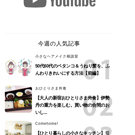
今週の人気記事
小さなヘアメイク相談室
50代60代のペタンコ＆うねり髪を、ふ
んわりきれいにする方法【前編】
おひとりさま外食
【大人の新宿おひとりさま外食】伊勢
丹の重力を楽しむ。買い物の合間のお
いし...
Comehome!
【ひとり暮らしの小さなキッチン】引