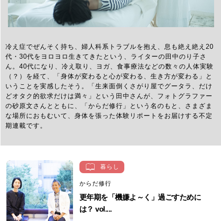
冷え症でぜんそく持ち、婦人科系トラブルを抱え、息も絶え絶え20
代・30代をヨロヨロ生きてきたという、ライターの田中のり子さ
ん。40代になり、冷え取り、ヨガ、食事療法などの数々の人体実験
（？）を経て、「身体が変わると心が変わる、生き方が変わる」と
いうことを実感したそう。「生来面倒くさがり屋でグータラ、だけ
どオタク的欲求だけは満々」という田中さんが、フォトグラファー
の砂原文さんとともに、「からだ修行」という名のもと、さまざま
な場所におもむいて、身体を張った体験リポートをお届けする不定
期連載です。
暮らし
からだ修行
更年期を「機嫌よ～く」過ごすために
は？ vol....