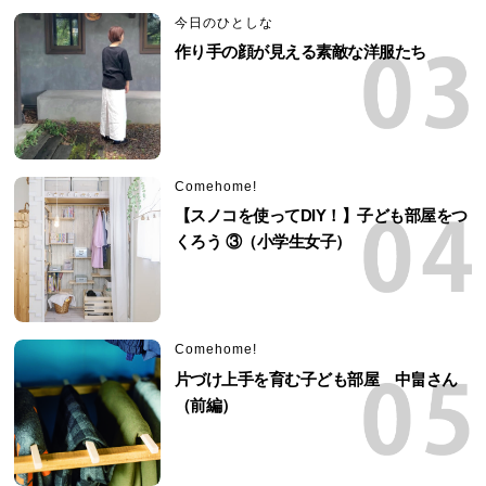
今日のひとしな
作り手の顔が見える素敵な洋服たち
Comehome!
【スノコを使ってDIY！】子ども部屋をつ
くろう ③（小学生女子）
Comehome!
片づけ上手を育む子ども部屋 中畠さん
（前編）