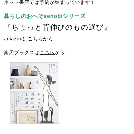
ネット書店では予約が始まっています！
暮らしのおへそsenobiシリーズ
『ちょっと背伸びのもの選び』
amazonは
こちら
から
楽天ブックスは
こちら
から