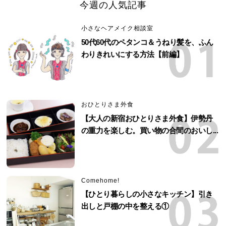
今週の人気記事
小さなヘアメイク相談室
50代60代のペタンコ＆うねり髪を、ふん
わりきれいにする方法【前編】
おひとりさま外食
【大人の新宿おひとりさま外食】伊勢丹
の重力を楽しむ。買い物の合間のおいし...
Comehome!
【ひとり暮らしの小さなキッチン】引き
出しと戸棚の中を整える①