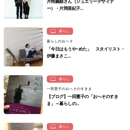
片岡義順さん（ジュエリーデザイナ
ー）・片岡亜紀子...
暮らし
暮らしのおへそ
「今日はもうや~めた」 スタイリスト・
伊藤まさこ...
暮らし
一田憲子のおへそのすきま
【ブログ】一田憲子の「おへそのすき
ま」～暮らしの...
暮らし