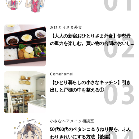
おひとりさま外食
【大人の新宿おひとりさま外食】伊勢丹
の重力を楽しむ。買い物の合間のおいし...
Comehome!
【ひとり暮らしの小さなキッチン】引き
出しと戸棚の中を整える①
小さなヘアメイク相談室
50代60代のペタンコ＆うねり髪を、ふん
わりきれいにする方法【後編】