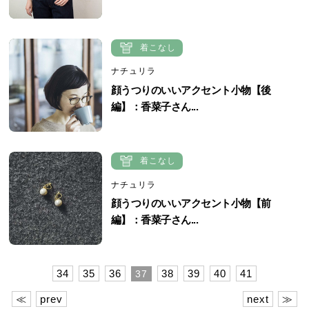
着こなし
ナチュリラ
顔うつりのいいアクセント小物【後
編】：香菜子さん...
着こなし
ナチュリラ
顔うつりのいいアクセント小物【前
編】：香菜子さん...
34
35
36
38
39
40
41
37
≪
prev
next
≫