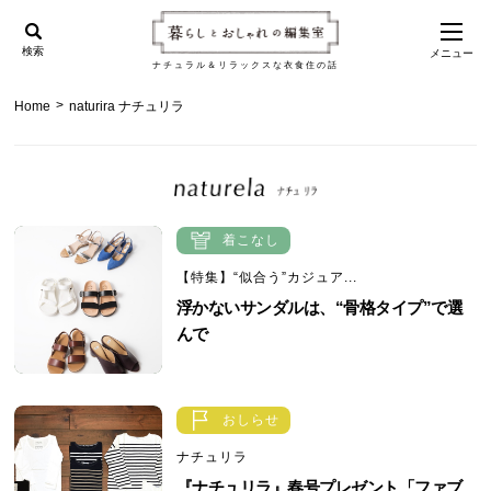
検索
メニュー
ナチュラル＆リラックスな衣食住の話
>
Home
naturira ナチュリラ
着こなし
【特集】“似合う”カジュア...
浮かないサンダルは、“骨格タイプ”で選
んで
おしらせ
ナチュリラ
『ナチュリラ』春号プレゼント「ファブ