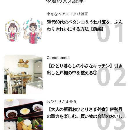
今週の人気記事
小さなヘアメイク相談室
50代60代のペタンコ＆うねり髪を、ふん
わりきれいにする方法【前編】
Comehome!
【ひとり暮らしの小さなキッチン】引き
出しと戸棚の中を整える①
おひとりさま外食
【大人の新宿おひとりさま外食】伊勢丹
の重力を楽しむ。買い物の合間のおいし...