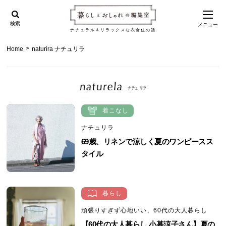
検索
メニュー
ナチュラル＆リラックスな衣食住の話
>
Home
naturira ナチュリラ
着こなし
ナチュリラ
69歳、リネンで涼しく夏のワンピースス
タイル
暮らし
頑張りすぎず心地いい、60代の大人暮らし
【60代の大人暮らし 小暮涼子さん】夏の