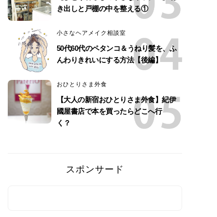
き出しと戸棚の中を整える①
小さなヘアメイク相談室
50代60代のペタンコ＆うねり髪を、ふ
んわりきれいにする方法【後編】
おひとりさま外食
【大人の新宿おひとりさま外食】紀伊
國屋書店で本を買ったらどこへ行
く？
スポンサード