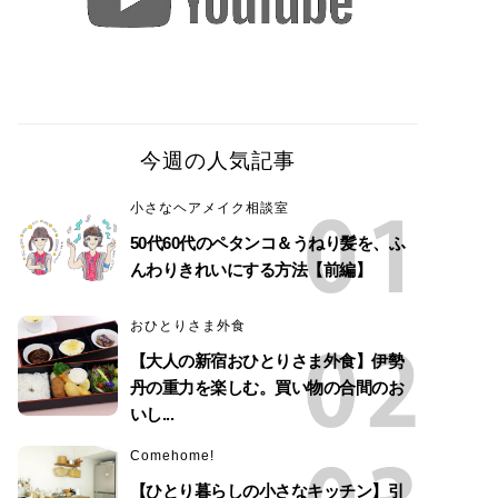
今週の人気記事
小さなヘアメイク相談室
50代60代のペタンコ＆うねり髪を、ふ
んわりきれいにする方法【前編】
おひとりさま外食
【大人の新宿おひとりさま外食】伊勢
丹の重力を楽しむ。買い物の合間のお
いし...
Comehome!
【ひとり暮らしの小さなキッチン】引