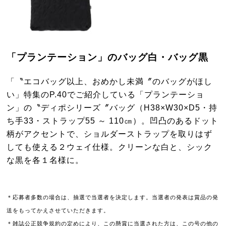
「プランテーション」のバッグ白・バッグ黒
「〝エコバッグ以上、おめかし未満〞のバッグがほし
い」特集のP.40でご紹介している「プランテーショ
ン」の〝ディポシリーズ〞バッグ（H38×W30×D5・持
ち手33・ストラップ55 ～ 110㎝）。凹凸のあるドット
柄がアクセントで、ショルダーストラップを取りはず
しても使える２ウェイ仕様。クリーンな白と、シック
な黒を各１名様に。
＊応募者多数の場合は、抽選で当選者を決定します。当選者の発表は賞品の発
送をもってかえさせていただきます。
＊雑誌公正競争規約の定めにより、この懸賞に当選された方は、この号の他の