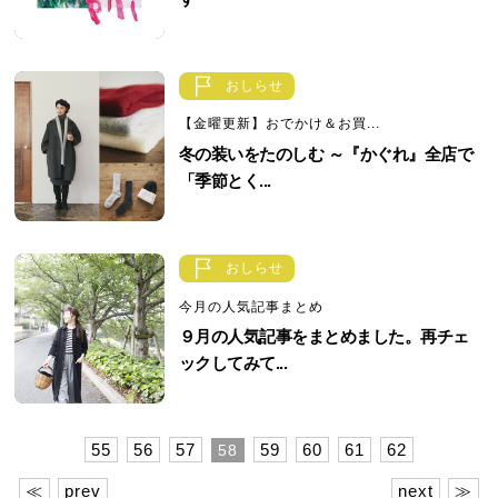
おしらせ
【金曜更新】おでかけ＆お買...
冬の装いをたのしむ ～『かぐれ』全店で
「季節とく...
おしらせ
今月の人気記事まとめ
９月の人気記事をまとめました。再チェ
ックしてみて...
55
56
57
59
60
61
62
58
≪
prev
next
≫