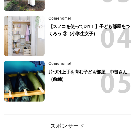
Comehome!
【スノコを使ってDIY！】子ども部屋をつ
くろう ③（小学生女子）
Comehome!
片づけ上手を育む子ども部屋 中畠さん
（前編）
スポンサード