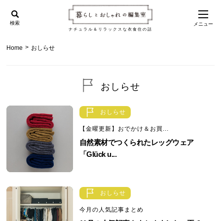
検索
メニュー
ナチュラル＆リラックスな衣食住の話
>
Home
おしらせ
おしらせ
おしらせ
【金曜更新】おでかけ＆お買...
自然素材でつくられたレッグウェア
「Glück u...
おしらせ
今月の人気記事まとめ