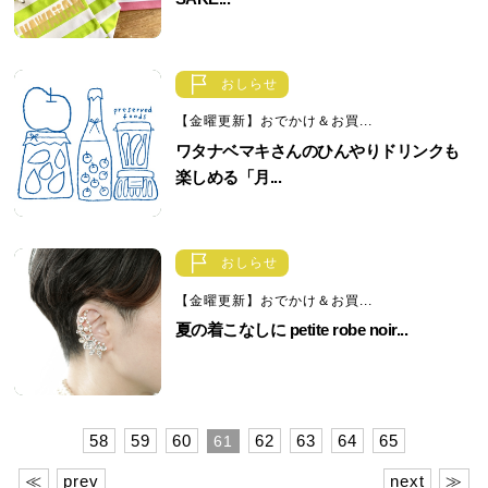
おしらせ
【金曜更新】おでかけ＆お買...
ワタナベマキさんのひんやりドリンクも
楽しめる「月...
おしらせ
【金曜更新】おでかけ＆お買...
夏の着こなしに petite robe noir...
58
59
60
62
63
64
65
61
≪
prev
next
≫