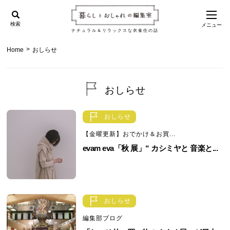
検索
メニュー
ナチュラル＆リラックスな衣食住の話
>
Home
おしらせ
おしらせ
おしらせ
【金曜更新】おでかけ＆お買...
evam eva「秋 展」“ カシミヤと 音楽と...
おしらせ
編集部ブログ