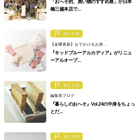
「おへそ的、買い物のすすめ展」が日本
橋三越本店で...
おしらせ
【金曜更新】おでかけ＆お買...
『キッドブルーアルカディア』がリニュ
ーアルオープ...
おしらせ
編集部ブログ
『暮らしのおへそ』Vol.24の中身をちょっ
とだ...
おしらせ