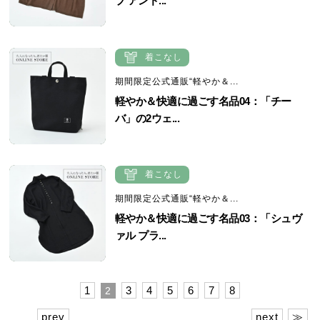
プ アンド...
着こなし
期間限定公式通販“軽やか＆...
軽やか＆快適に過ごす名品04：「チー
バ」の2ウェ...
着こなし
期間限定公式通販“軽やか＆...
軽やか＆快適に過ごす名品03：「シュヴ
ァル プラ...
1
3
4
5
6
7
8
2
prev
next
≫