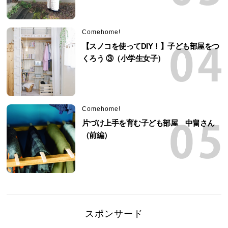
Comehome!
【スノコを使ってDIY！】子ども部屋をつ
くろう ③（小学生女子）
Comehome!
片づけ上手を育む子ども部屋 中畠さん
（前編）
スポンサード