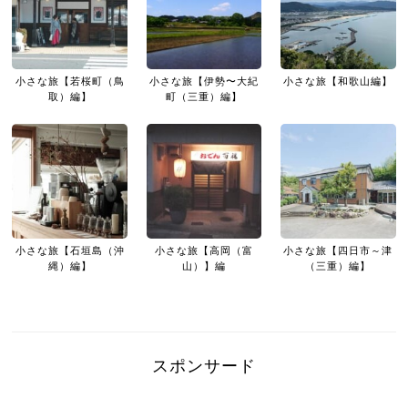
小さな旅【若桜町（鳥
小さな旅【伊勢〜大紀
小さな旅【和歌山編】
取）編】
町（三重）編】
小さな旅【石垣島（沖
小さな旅【高岡（富
小さな旅【四日市～津
縄）編】
山）】編
（三重）編】
スポンサード