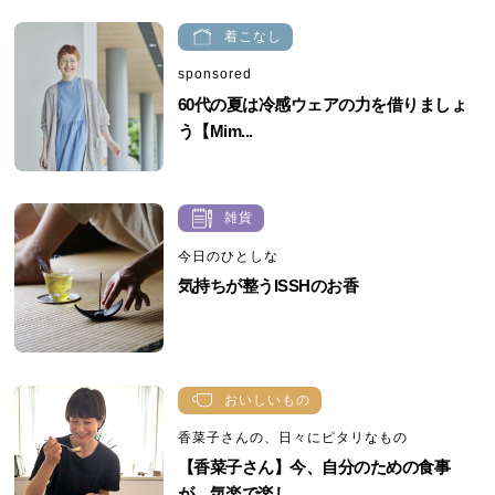
着こなし
sponsored
60代の夏は冷感ウェアの力を借りましょ
う【Mim...
雑貨
今日のひとしな
気持ちが整うISSHのお香
おいしいもの
香菜子さんの、日々にピタリなもの
【香菜子さん】今、自分のための食事
が、気楽で楽し...