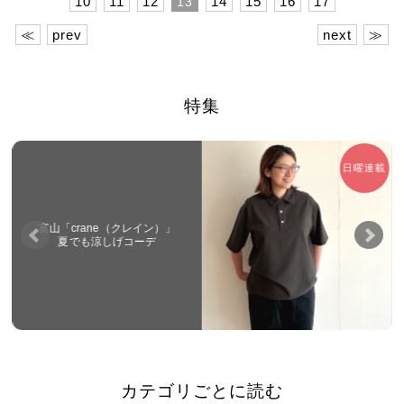
10
11
12
14
15
16
17
13
≪
prev
next
≫
特集
日曜連載
富山「crane（クレイン）」
夏でも涼しげコーデ
カテゴリごとに読む