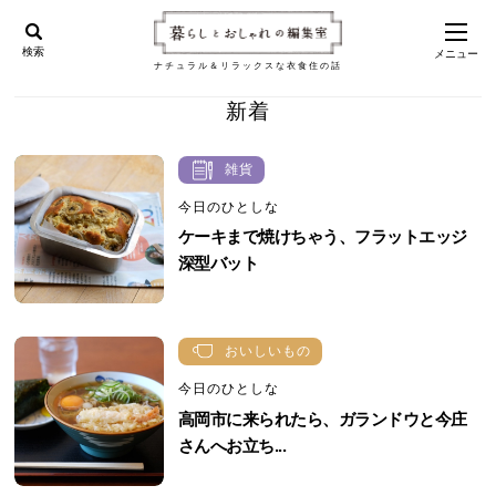
検索
メニュー
ナチュラル＆リラックスな衣食住の話
新着
雑貨
今日のひとしな
ケーキまで焼けちゃう、フラットエッジ
深型バット
おいしいもの
今日のひとしな
高岡市に来られたら、ガランドウと今庄
さんへお立ち...