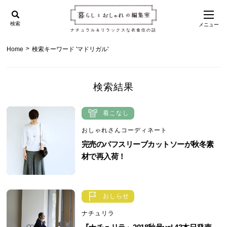
検索
メニュー
ナチュラル＆リラックスな衣食住の話
>
Home
検索キーワード 'マドリガル'
検索結果
着こなし
おしゃれさんコーディネート
完売のパフスリーブカットソーが秋冬素
材で再入荷！
おしらせ
ナチュリラ