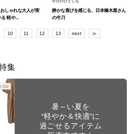
今日のひとしな
『おしゃれな大人が実
静かな喜びを感じる、日本橋木屋さん
 軽や...
の牛刀
10
11
12
13
next
≫
特集
暑～い夏を
“軽やか＆快適”に
過ごせるアイテム