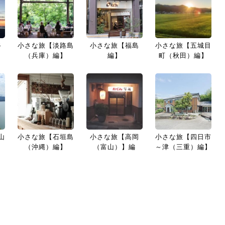
路
小さな旅【淡路島
小さな旅【福島
小さな旅【五城目
】
（兵庫）編】
編】
町（秋田）編】
山
小さな旅【石垣島
小さな旅【高岡
小さな旅【四日市
（沖縄）編】
（富山）】編
～津（三重）編】