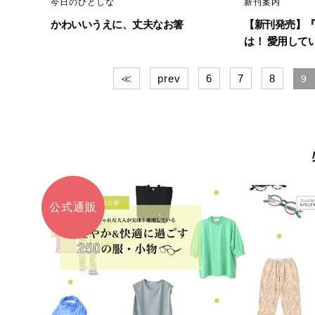
今日のひとしな
新刊案内
かわいいうえに、丈夫なお箸
【新刊発売】
は！ 愛用している
≪
prev
6
7
8
9
公式通販