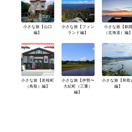
小さな旅【山口
小さな旅【フィン
小さな旅【釧
編】
ランド編】
（北海道）編
小さな旅【若桜町
小さな旅【伊勢〜
小さな旅【和歌
（鳥取）編】
大紀町（三重）
編】
編】