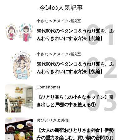
今週の人気記事
小さなヘアメイク相談室
50代60代のペタンコ＆うねり髪を、ふ
んわりきれいにする方法【前編】
小さなヘアメイク相談室
50代60代のペタンコ＆うねり髪を、ふ
んわりきれいにする方法【後編】
Comehome!
【ひとり暮らしの小さなキッチン】引
き出しと戸棚の中を整える①
おひとりさま外食
【大人の新宿おひとりさま外食】伊勢
丹の重力を楽しむ。買い物の合間のお