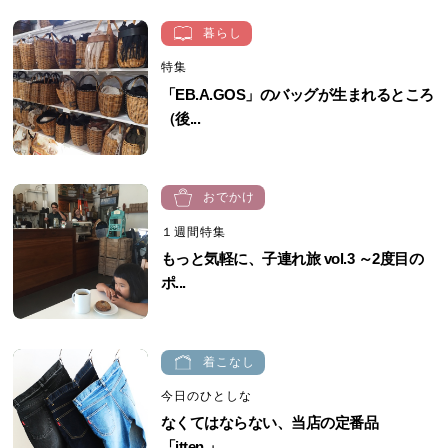
暮らし
特集
「EB.A.GOS」のバッグが生まれるところ
（後...
おでかけ
１週間特集
もっと気軽に、子連れ旅 vol.3 ～2度目の
ポ...
着こなし
今日のひとしな
なくてはならない、当店の定番品
「itten.」...