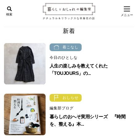
検索
メニュー
ナチュラル＆リラックスな衣食住の話
新着
着こなし
今日のひとしな
人生の楽しみを教えてくれた
「TOUJOURS」の...
おしらせ
編集部ブログ
暮らしのおへそ実用シリーズ 『時間
を、整える』本...