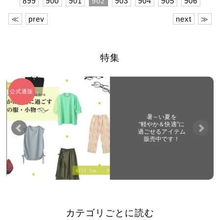
899
900
901
903
904
905
906
902
≪
prev
next
≫
特集
公式通販
暑～い夏を
“軽やか＆快適”に
過ごせるアイテム
販売中です！
カテゴリごとに読む