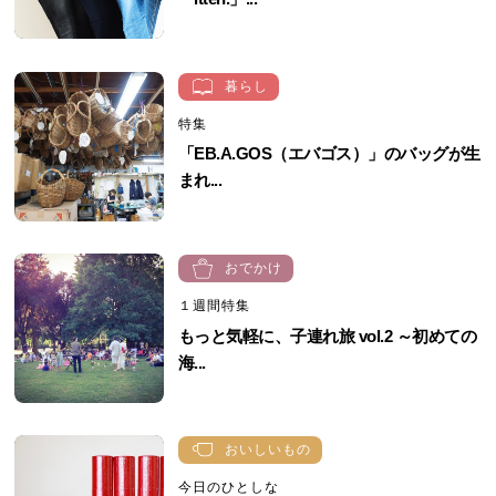
暮らし
特集
「EB.A.GOS（エバゴス）」のバッグが生
まれ...
おでかけ
１週間特集
もっと気軽に、子連れ旅 vol.2 ～初めての
海...
おいしいもの
今日のひとしな