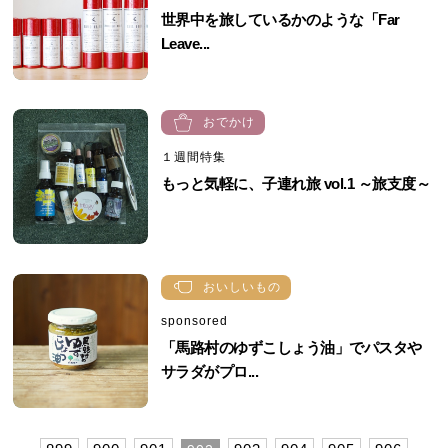
世界中を旅しているかのような「Far
Leave...
おでかけ
１週間特集
もっと気軽に、子連れ旅 vol.1 ～旅支度～
おいしいもの
sponsored
「馬路村のゆずこしょう油」でパスタや
サラダがプロ...