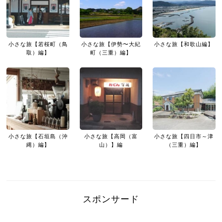
小さな旅【若桜町（鳥
小さな旅【伊勢〜大紀
小さな旅【和歌山編】
取）編】
町（三重）編】
小さな旅【石垣島（沖
小さな旅【高岡（富
小さな旅【四日市～津
縄）編】
山）】編
（三重）編】
スポンサード