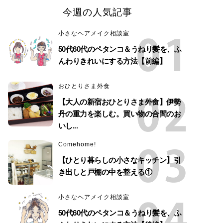
今週の人気記事
小さなヘアメイク相談室
50代60代のペタンコ＆うねり髪を、ふ
んわりきれいにする方法【前編】
おひとりさま外食
【大人の新宿おひとりさま外食】伊勢
丹の重力を楽しむ。買い物の合間のお
いし...
Comehome!
【ひとり暮らしの小さなキッチン】引
き出しと戸棚の中を整える①
小さなヘアメイク相談室
50代60代のペタンコ＆うねり髪を、ふ