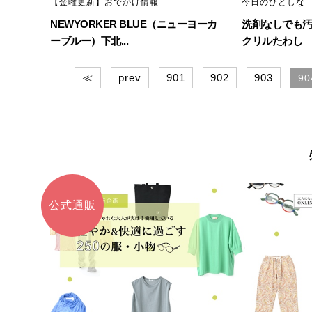
【金曜更新】おでかけ情報
今日のひとしな
NEWYORKER BLUE（ニューヨーカ
洗剤なしでも汚
ーブルー）下北...
クリルたわし
≪
prev
901
902
903
90
公式通販