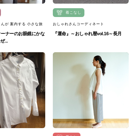
着こなし
んが 案内する 小さな旅
おしゃれさんコーディネート
 オーナーのお眼鏡にかな
『運命』～おしゃれ暦vol.16～長月
...