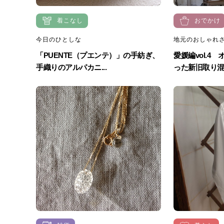
着こなし
おでかけ
今日のひとしな
地元のおしゃれさ
「PUENTE（プエンテ）」の手紡ぎ、
愛媛編vol.4
手織りのアルパカニ...
った新旧取り混ぜ