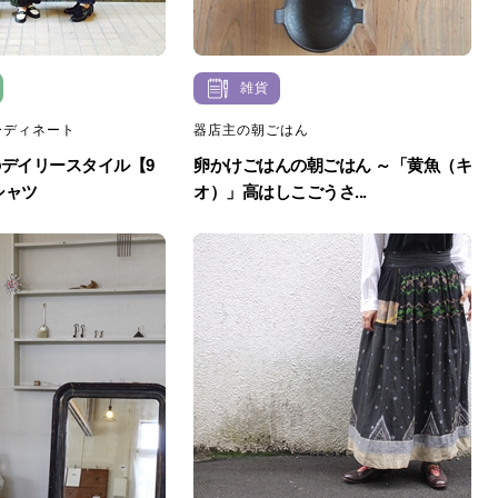
雑貨
ーディネート
器店主の朝ごはん
デイリースタイル【9
卵かけごはんの朝ごはん ～「黄魚（キ
シャツ
オ）」高はしこごうさ...