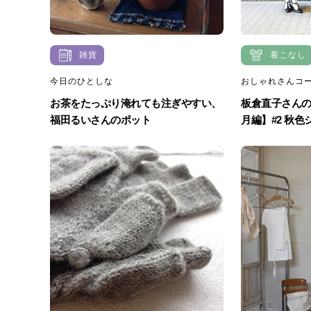
雑貨
着こなし
今日のひとしな
おしゃれさんコ
お茶をたっぷり淹れても注ぎやすい、
板倉直子さんの
福田るいさんのポット
月編】#2 秋色