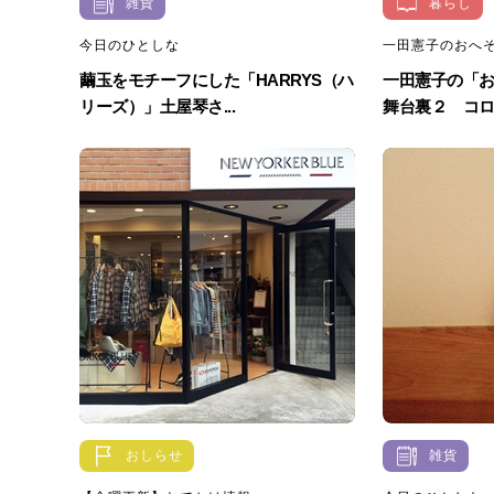
雑貨
暮らし
今日のひとしな
一田憲子のおへ
繭玉をモチーフにした「HARRYS（ハ
一田憲子の「
リーズ）」土屋琴さ...
舞台裏２ コロモ
おしらせ
雑貨