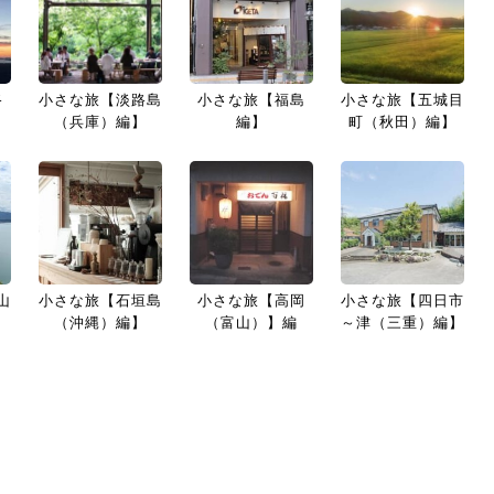
路
小さな旅【淡路島
小さな旅【福島
小さな旅【五城目
】
（兵庫）編】
編】
町（秋田）編】
山
小さな旅【石垣島
小さな旅【高岡
小さな旅【四日市
（沖縄）編】
（富山）】編
～津（三重）編】