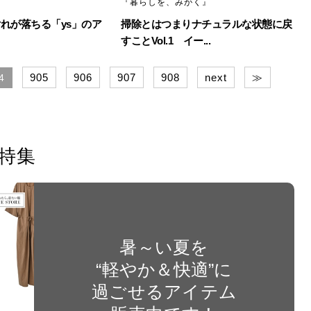
『暮らしを、みがく』
れが落ちる「ys」のア
掃除とはつまりナチュラルな状態に戻
すことVol.1 イー...
905
906
907
908
next
≫
4
特集
暑～い夏を
“軽やか＆快適”に
過ごせるアイテム