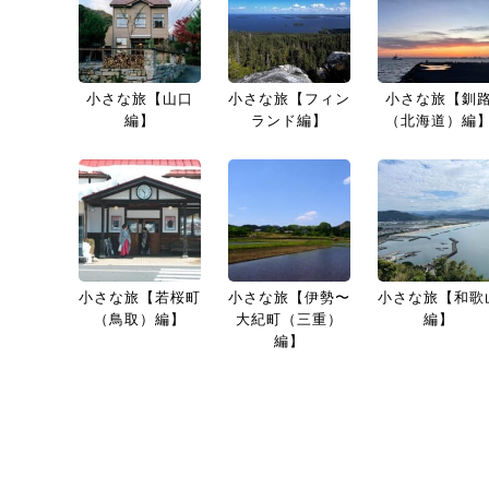
小さな旅【山口
小さな旅【フィン
小さな旅【釧
編】
ランド編】
（北海道）編
小さな旅【若桜町
小さな旅【伊勢〜
小さな旅【和歌
（鳥取）編】
大紀町（三重）
編】
編】