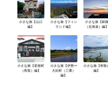
小さな旅【山口
小さな旅【フィン
小さな旅【釧
編】
ランド編】
（北海道）編
小さな旅【若桜町
小さな旅【伊勢〜
小さな旅【和歌
（鳥取）編】
大紀町（三重）
編】
編】