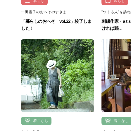
暮らし
暮らし
一田憲子のおへそのすきま
”つくる人”を訪
「暮らしのおへそ vol.22」校了しま
刺繍作家・a t 
した！
ければ続...
着こなし
着こなし