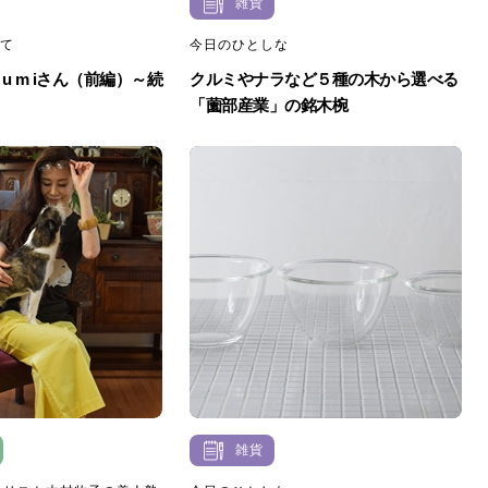
雑貨
ねて
今日のひとしな
s u m iさん（前編）～続
クルミやナラなど５種の木から選べる
「薗部産業」の銘木椀
雑貨