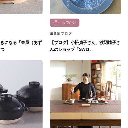
おでかけ
編集部ブログ
好きになる「東屋（あず
【ブログ】小松貞子さん、渡辺靖子さ
ひつ
んのショップ「SW11...