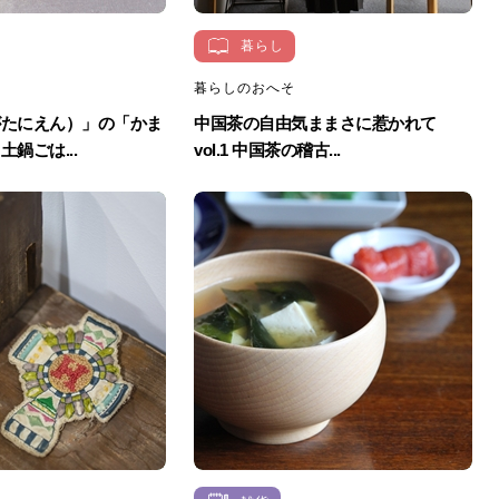
暮らし
暮らしのおへそ
がたにえん）」の「かま
中国茶の自由気ままさに惹かれて
鍋ごは...
vol.1 中国茶の稽古...