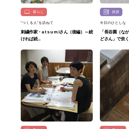
暮らし
雑貨
”つくる人”を訪ねて
今日のひとしな
刺繍作家・a t s u m iさん（後編）～続
「長谷園（な
ければ続...
どさん」で炊く土