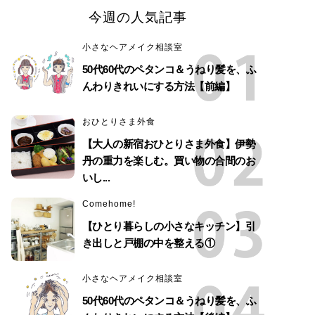
今週の人気記事
小さなヘアメイク相談室
50代60代のペタンコ＆うねり髪を、ふ
んわりきれいにする方法【前編】
おひとりさま外食
【大人の新宿おひとりさま外食】伊勢
丹の重力を楽しむ。買い物の合間のお
いし...
Comehome!
【ひとり暮らしの小さなキッチン】引
き出しと戸棚の中を整える①
小さなヘアメイク相談室
50代60代のペタンコ＆うねり髪を、ふ