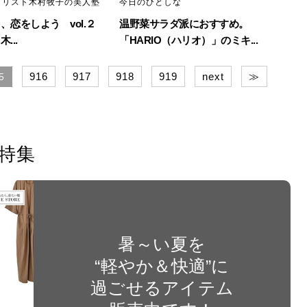
イリスト木村牧子の美人塾
今日のひとしな
、恋をしよう vol.２
温野菜サラダ派におすすめ。
...
「HARIO（ハリオ）」のミキ...
916
917
918
919
next
≫
5
特集
暑～い夏を
“軽やか＆快適”に
過ごせるアイテム