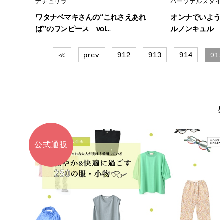
ナチュリラ
パーソナルスタ
ワタナベマキさんの“これさえあれ
オンナでいよう
ば”のワンピース vol...
ルノンキュル 木
≪
prev
912
913
914
91
公式通販