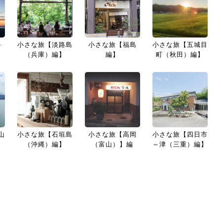
路
小さな旅【淡路島
小さな旅【福島
小さな旅【五城目
】
（兵庫）編】
編】
町（秋田）編】
山
小さな旅【石垣島
小さな旅【高岡
小さな旅【四日市
（沖縄）編】
（富山）】編
～津（三重）編】