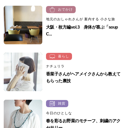
おでかけ
地元のおしゃれさんが 案内する 小さな旅
大阪・枚方編vol.3 身体が喜ぶ「soup
C...
暮らし
ナチュリラ
香菜子さんがヘアメイクさんから教えて
もらった裏技
雑貨
今日のひとしな
春を彩るお野菜のモチーフ、刺繍のアク
セサリー