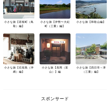
小さな旅【若桜町（鳥
小さな旅【伊勢〜大紀
小さな旅【和歌山編】
取）編】
町（三重）編】
小さな旅【石垣島（沖
小さな旅【高岡（富
小さな旅【四日市～津
縄）編】
山）】編
（三重）編】
スポンサード