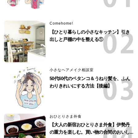
Comehome!
【ひとり暮らしの小さなキッチン】引き
出しと戸棚の中を整える①
小さなヘアメイク相談室
50代60代のペタンコ＆うねり髪を、ふん
わりきれいにする方法【後編】
おひとりさま外食
【大人の新宿おひとりさま外食】伊勢丹
の重力を楽しむ。買い物の合間のおいし...