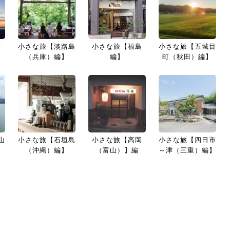
路
小さな旅【淡路島
小さな旅【福島
小さな旅【五城目
】
（兵庫）編】
編】
町（秋田）編】
山
小さな旅【石垣島
小さな旅【高岡
小さな旅【四日市
（沖縄）編】
（富山）】編
～津（三重）編】