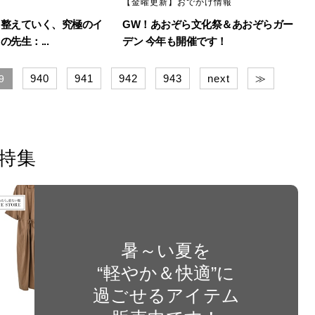
【金曜更新】おでかけ情報
ら整えていく、究極のイ
GW！あおぞら文化祭＆あおぞらガー
先生：...
デン 今年も開催です！
940
941
942
943
next
≫
9
特集
暑～い夏を
“軽やか＆快適”に
過ごせるアイテム