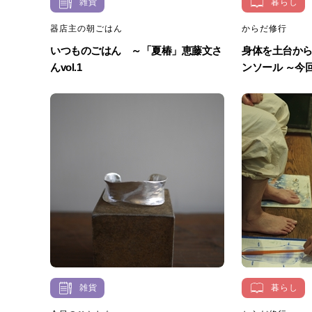
雑貨
暮らし
器店主の朝ごはん
からだ修行
いつものごはん ～「夏椿」恵藤文さ
身体を土台か
んvol.1
ンソール ～今回
雑貨
暮らし