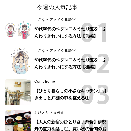
今週の人気記事
小さなヘアメイク相談室
50代60代のペタンコ＆うねり髪を、ふ
んわりきれいにする方法【前編】
小さなヘアメイク相談室
50代60代のペタンコ＆うねり髪を、ふ
んわりきれいにする方法【後編】
Comehome!
【ひとり暮らしの小さなキッチン】引
き出しと戸棚の中を整える①
おひとりさま外食
【大人の新宿おひとりさま外食】伊勢
丹の重力を楽しむ。買い物の合間のお