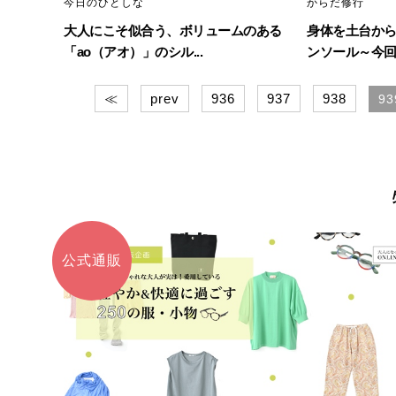
今日のひとしな
からだ修行
大人にこそ似合う、ボリュームのある
身体を土台か
「ao（アオ）」のシル...
ンソール～今回の
≪
prev
936
937
938
93
公式通販