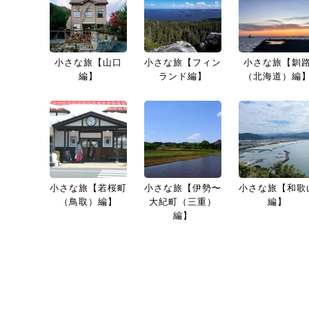
小さな旅【山口
小さな旅【フィン
小さな旅【釧
編】
ランド編】
（北海道）編
小さな旅【若桜町
小さな旅【伊勢〜
小さな旅【和歌
（鳥取）編】
大紀町（三重）
編】
編】