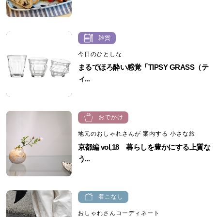
雑貨
今日のひとしな
まるでほろ酔い感覚「TIPSY GRASS（テ
ィ...
おでかけ
地元のおしゃれさんが 案内する 小さな旅
京都編 vol,18 暮らしを豊かにする上質な
う...
着こなし
おしゃれさんコーディネート