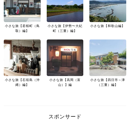
小さな旅【若桜町（鳥
小さな旅【伊勢〜大紀
小さな旅【和歌山編】
取）編】
町（三重）編】
小さな旅【石垣島（沖
小さな旅【高岡（富
小さな旅【四日市～津
縄）編】
山）】編
（三重）編】
スポンサード