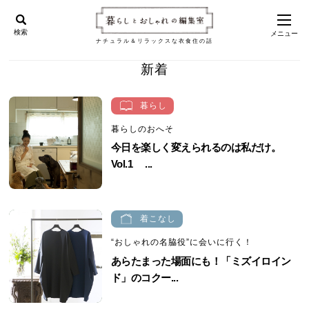
検索
メニュー
ナチュラル＆リラックスな衣食住の話
新着
暮らし
暮らしのおへそ
今日を楽しく変えられるのは私だけ。
Vol.1 ...
着こなし
“おしゃれの名脇役”に会いに行く！
あらたまった場面にも！「ミズイロイン
ド」のコクー...