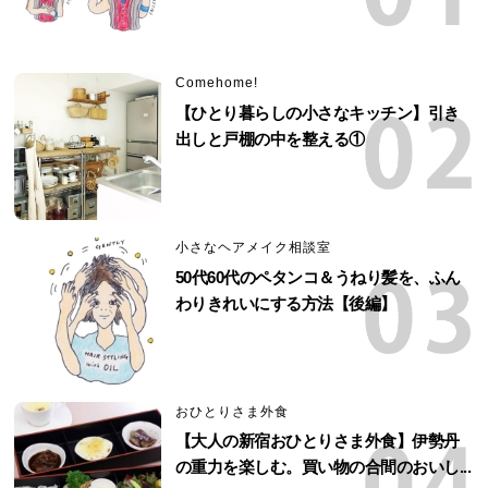
Comehome!
【ひとり暮らしの小さなキッチン】引き
出しと戸棚の中を整える①
小さなヘアメイク相談室
50代60代のペタンコ＆うねり髪を、ふん
わりきれいにする方法【後編】
おひとりさま外食
【大人の新宿おひとりさま外食】伊勢丹
の重力を楽しむ。買い物の合間のおいし...