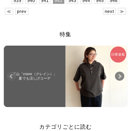
939
940
941
943
944
945
946
942
≪
prev
next
≫
特集
日曜連載
富山「crane（クレイン）」
夏でも涼しげコーデ
カテゴリごとに読む