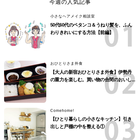
今週の人気記事
小さなヘアメイク相談室
50代60代のペタンコ＆うねり髪を、ふん
わりきれいにする方法【前編】
おひとりさま外食
【大人の新宿おひとりさま外食】伊勢丹
の重力を楽しむ。買い物の合間のおいし...
Comehome!
【ひとり暮らしの小さなキッチン】引き
出しと戸棚の中を整える①