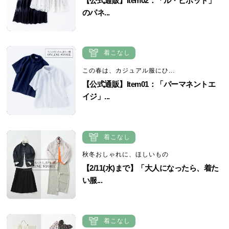
【公式通販】Item02：「ル・ピボット」
のパネ...
着こなし
この春は、カジュアル服にひ...
【公式通販】Item01：「パーマネントエ
イジ」...
着こなし
秋冬おしゃれに、ほしいもの
【2/11(水)まで】「大人になったら、着た
い服...
着こなし