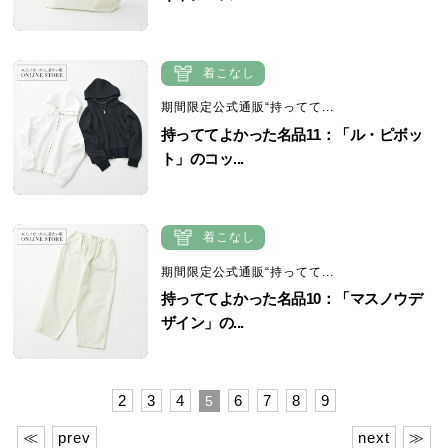
着こなし
期間限定公式通販“持ってて...
持っててよかった名品11：「ル・ピボッ
ト」のコッ...
着こなし
期間限定公式通販“持ってて...
持っててよかった名品10：「マスノウデ
ザイン」の...
2
3
4
6
7
8
9
5
≪
prev
next
≫