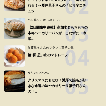
れる！〜夏井景子さんの『ピリ辛コチ
ュジ...
パン作り。はじめまして
【2日間集中連載】高加水＆もちもちの
本格ベーカリーパンが、こねずに、冷
蔵...
加藤里名さんのフランス菓子の旅
第1回 思い出のマドレーヌ
うちのおやつ帖
クリスマスにもぜひ！濃厚で誰もが好
きな永遠の味〜カオリーヌ菓子店さん
の「...