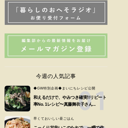
今週の人気記事
◆GW特別企画◆まいにちレシピ公開
和えるだけで、やみつき確実!!リピート
率No. 1レシピ〜真藤舞衣子さん...
早くておいしい昼ごはん
こっくり甘辛いこのたれで、一瞬で作