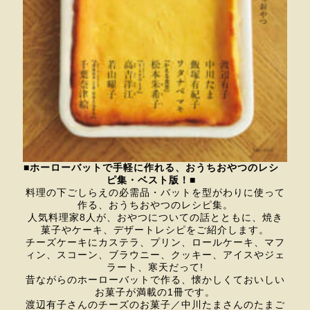
■ホーローバットで手軽に作れる、おうちおやつのレシ
ピ集・ベスト版！■
料理の下ごしらえの必需品・バットを型がわりに使って
作る、おうちおやつのレシピ集。
人気料理家8人が、おやつについての話とともに、焼き
菓子やケーキ、デザートレシピをご紹介します。
チーズケーキにカステラ、プリン、ロールケーキ、マフ
ィン、スコーン、ブラウニー、クッキー、アイスやジェ
ラート、寒天だって!
昔ながらのホーローバットで作る、懐かしくておいしい
お菓子が満載の1冊です。
渡辺有子さんのチーズのお菓子／中川たまさんのたまご