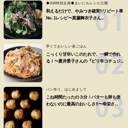
◆GW特別企画◆まいにちレシピ公開
和えるだけで、やみつき確実!!リピート率
No. 1レシピ〜真藤舞衣子さん...
早くておいしい昼ごはん
こっくり甘辛いこのたれで、一瞬で作れ
る！〜夏井景子さんの『ピリ辛コチュジ...
パン作り。はじめまして
こね時間たったの３分！バターも卵も使
わないのに最高のおいしさ!!〜幸栄さ...