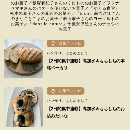
のお菓子／飯塚有紀子さんのくだもののお菓子／ワタナ
ベマキさんのバターを使わないお菓子／『かえる食堂』
松本朱希子さんの豆乳のお菓子／『tiroir』高吉洋江さん
のきなことごまのお菓子／若山曜子さんのヨーグルトの
お菓子／『dans la nature』千葉奈津絵さんのナッツの
お菓子
お菓子レシピ
パン作り。はじめまして
【2日間集中連載】高加水＆もちもちの本
格ベーカリ...
お菓子レシピ
パン作り。はじめまして
【2日間集中連載】高加水＆もちもちのお
店みたいな...