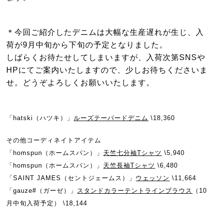
＊今回ご紹介したデニムは大幅な生産遅れが生じ、入
荷が9月中旬から下旬の予定となりました。
しばらくお待たせしてしまいますが、入荷次第SNSや
HPにてご案内いたしますので、少しお待ちくださいま
せ。どうぞよろしくお願いいたします。
「hatski（ハツキ）」
ルーズテーパードデニム
\18,360
その他コーディネイトアイテム
「homspun（ホームスパン）」
天竺七分袖Tシャツ
\5,940
「homspun（ホームスパン）」
天竺長袖Tシャツ
\6,480
「SAINT JAMES（セントジェームス）」
ウェッソン
\11,664
「gauze#（ガーゼ）」
スタンドカラーテントラインブラウス
（10
月中旬入荷予定） \18,144