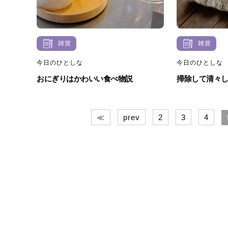
雑貨
雑貨
今日のひとしな
今日のひとしな
おにぎりはかわいい食べ物説
掃除して清々
≪
prev
2
3
4