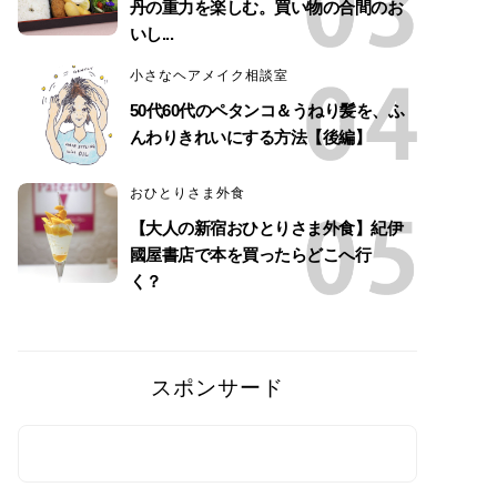
丹の重力を楽しむ。買い物の合間のお
いし...
小さなヘアメイク相談室
50代60代のペタンコ＆うねり髪を、ふ
んわりきれいにする方法【後編】
おひとりさま外食
【大人の新宿おひとりさま外食】紀伊
國屋書店で本を買ったらどこへ行
く？
スポンサード