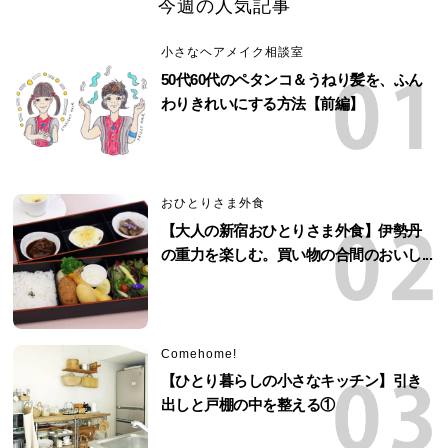
今週の人気記事
小さなヘアメイク相談室
50代60代のペタンコ＆うねり髪を、ふん
わりきれいにする方法【前編】
おひとりさま外食
【大人の新宿おひとりさま外食】伊勢丹
の重力を楽しむ。買い物の合間のおいし...
Comehome!
【ひとり暮らしの小さなキッチン】引き
出しと戸棚の中を整える①