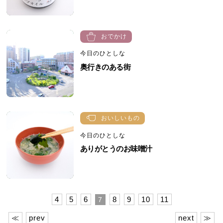
おでかけ
今日のひとしな
奥行きのある街
おいしいもの
今日のひとしな
ありがとうのお味噌汁
4
5
6
8
9
10
11
7
≪
prev
next
≫