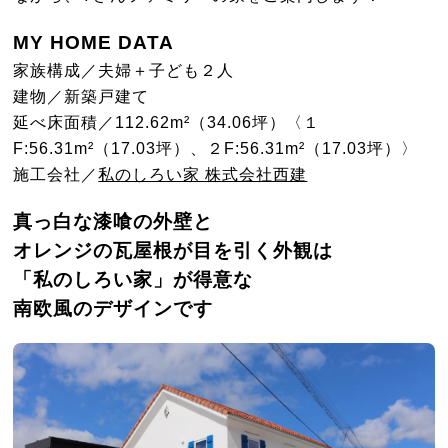
MY HOME DATA
家族構成／夫婦＋子ども２人
建物／新築戸建て
延べ床面積／112.62m²（34.06坪）〈１
F:56.31m²（17.03坪）、２F:56.31m²（17.03坪）〉
施工会社／
私のしろい家 株式会社西建
真っ白な漆喰の外壁と
オレンジの瓦屋根が目を引く外観は
「私のしろい家」が得意な
南欧風のデザインです