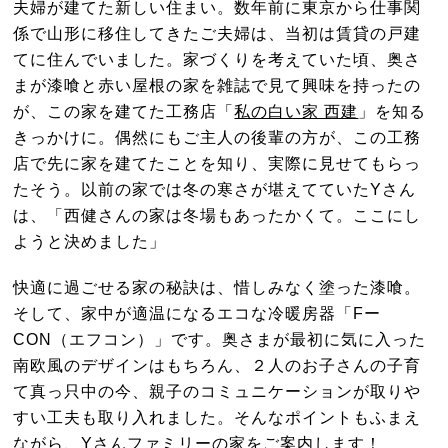
夫婦が建てた新しい住まい。数年前に東京から仕事関
係で山形に移住してきたご夫婦は、当初は賃貸の戸建
てに住んでいました。家づくりを考えていた頃、奥さ
まが漆喰と赤い屋根の家を雑誌で見て興味を持ったの
が、この家を建てた工務店「
私の白い家 西建
」を知る
きっかけに。偶然にもご主人の後輩の方が、この工務
店で先に家を建てたことを知り、実際に見せてもらっ
たそう。以前の家では冬の寒さが堪えてていたYさん
は、「西健さんの家は冬場もあったかくて。ここにし
ようと決めました」
快適に過ごせる家の秘訣は、惜しみなく塗った漆喰。
そして、家中が適温になるエコな冷暖房器「Fー
CON（エフコン）」です。奥さまが最初に気に入った
南欧風のデザインはもちろん、２人のお子さんの子育
て真っ只中の今、親子のコミュニケーションが取りや
すい工夫も取り入れました。そんなポイントもふまえ
ながら、Yさんファミリーの家をご案内します！