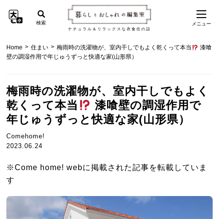
検索
メニュー
ナチュラル＆リラックスな衣食住の話
>
>
Home
住まい
梅雨時の洗濯物が、室内干しでもよく乾くって本当
漆喰
壁の調湿作用で年じゅうずっと快適な家(山形県）
梅雨時の洗濯物が、室内干しでもよく
乾くって本当
漆喰壁の調湿作用で
年じゅうずっと快適な家(山形県）
Comehome!
2023.06.24
※Come home! webに掲載された記事を転載していま
す