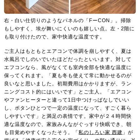
右・白い仕切りのようなパネルの「FーCON」。掃除
もしやすく、埃が舞いにくいのも嬉しい点。左・2階に
も取り付けたので、家中快適な温度です。
ご主人はもともとエアコンで体調を崩しやすく、夏は
水風呂でしのいでいたほどだったといいます。対して
エフコンなら、風がなくても室内全部を快適な温度に
保ってくれます。「夏も冬も使えて常に動かせるのが
良いなと思いました。初期費用はかかりますが、ラン
ニングコスト的にはいいです」とご主人。「エアコン
やファンヒーターと違って
1
日中つけっぱなしでいい
し、ボタンひとつで一定の温度になって、すごく暮ら
しやすいです」と満足の表情です。家中が２４時間快
適な温度なので、家族みんながぐっすり快眠でき、朝
も目覚めやすくなったそう。「
私のしろい家
西建
」が