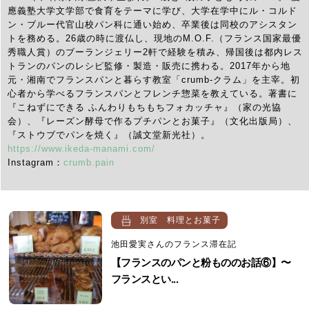
應義塾大学文学部で食育をテーマに学び、大学在学中にル・コルド
ン・ブルー代官山校パン科に通い始め、卒業後は同校のアシスタン
トを務める。26歳の時に渡仏し、現地のM.O.F.（フランス国家最優
秀職人賞）のブーランジェリー2軒で経験を積み、帰国後は都内レス
トランのパンのレシピ監修・製造・販売に携わる。2017年から地
元・湘南でフランスパンと暮らす教室「crumb-クラム」を主宰。初
心者から学べるフランスパンとフレンチ惣菜を教えている。著書に
『こねずにできる ふんわりもちもちフォカッチャ』（家の光協
会）、『レーズン酵母で作るプチパンとお菓子』（文化出版局）、
『ストウブでパンを焼く』（誠文堂新光社）。
https://www.ikeda-manami.com/
Instagram：
crumb.pain
別室 料理とお菓子
池田愛実さんのフランス滞在記
【フランスのパンと粉もののお話⑥】〜
フランスとい...