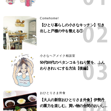
Comehome!
【ひとり暮らしの小さなキッチン】引き
出しと戸棚の中を整える①
小さなヘアメイク相談室
50代60代のペタンコ＆うねり髪を、ふん
わりきれいにする方法【後編】
おひとりさま外食
【大人の新宿おひとりさま外食】伊勢丹
の重力を楽しむ。買い物の合間のおいし...