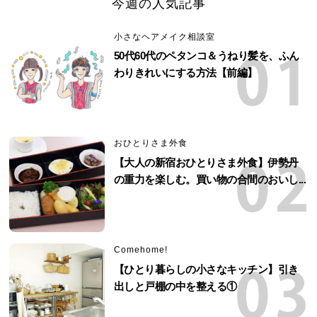
今週の人気記事
小さなヘアメイク相談室
50代60代のペタンコ＆うねり髪を、ふん
わりきれいにする方法【前編】
おひとりさま外食
【大人の新宿おひとりさま外食】伊勢丹
の重力を楽しむ。買い物の合間のおいし...
Comehome!
【ひとり暮らしの小さなキッチン】引き
出しと戸棚の中を整える①