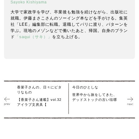
Sayoko Kishiyama
大学で家政学を学び、卒業後も勉強を続けながら、出版社に
就職。伊藤まさこさんのソーイング本などを手がける。集英
社「LEE」編集部に転職。退職してパリに渡り、パターンを
学ぶ。現地のメゾンなどで働いたあと、帰国。自身のブラン
ド
「saqui（サキ）」
を立ち上げる。
香菜子さんの、日々にピタ
今日のひとしな
リなもの
世界中から旅をしてきた、
【香菜子さん連載】vol.32
デッドストックの古い琺瑯
アイラブ文房具【