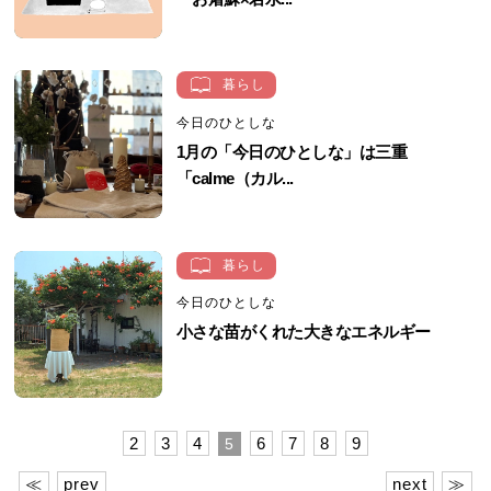
暮らし
今日のひとしな
1月の「今日のひとしな」は三重
「calme（カル...
暮らし
今日のひとしな
小さな苗がくれた大きなエネルギー
2
3
4
6
7
8
9
5
≪
prev
next
≫