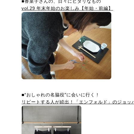
■香菜子さんの、日々にピタリなもの
vol.29 年末年始のお楽しみ【年始・前編】
■“おしゃれの名脇役”に会いに行く！
リピートする人が続出！「エンフォルド」のジョッ