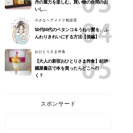
丹の重力を楽しむ。買い物の合間のお
いし...
小さなヘアメイク相談室
50代60代のペタンコ＆うねり髪を、ふ
んわりきれいにする方法【後編】
おひとりさま外食
【大人の新宿おひとりさま外食】紀伊
國屋書店で本を買ったらどこへ行
く？
スポンサード