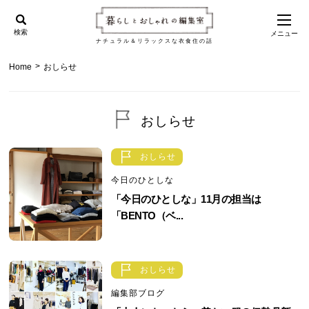
検索
メニュー
ナチュラル＆リラックスな衣食住の話
>
Home
おしらせ
おしらせ
おしらせ
今日のひとしな
「今日のひとしな」11月の担当は
「BENTO（ベ...
おしらせ
編集部ブログ