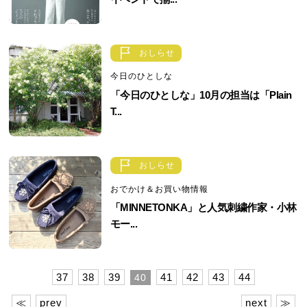
おしらせ
今日のひとしな
「今日のひとしな」10月の担当は「Plain
T...
おしらせ
おでかけ＆お買い物情報
「MINNETONKA」と人気刺繍作家・小林
モー...
37
38
39
41
42
43
44
40
≪
prev
next
≫