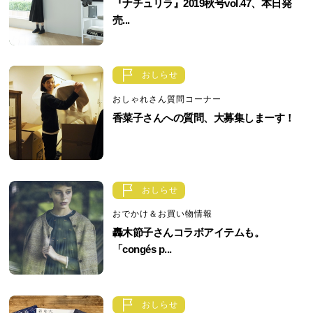
『ナチュリラ』2019秋号vol.47、本日発
売...
おしらせ
おしゃれさん質問コーナー
香菜子さんへの質問、大募集しまーす！
おしらせ
おでかけ＆お買い物情報
轟木節子さんコラボアイテムも。
「congés p...
おしらせ