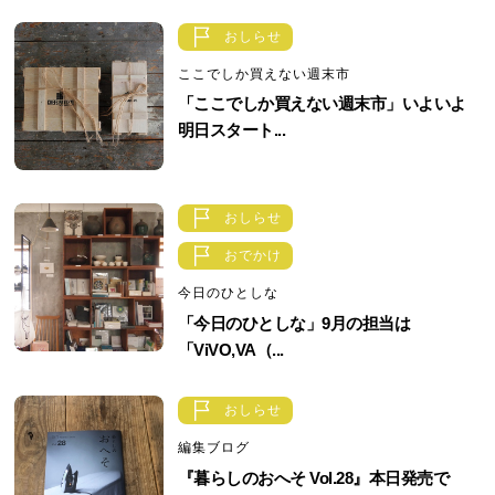
おしらせ
ここでしか買えない週末市
「ここでしか買えない週末市」いよいよ
明日スタート...
おしらせ
おでかけ
今日のひとしな
「今日のひとしな」9月の担当は
「ViVO,VA（...
おしらせ
編集ブログ
『暮らしのおへそ Vol.28』本日発売で