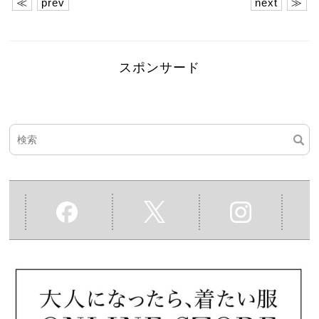
≪
prev
next
≫
スポンサード