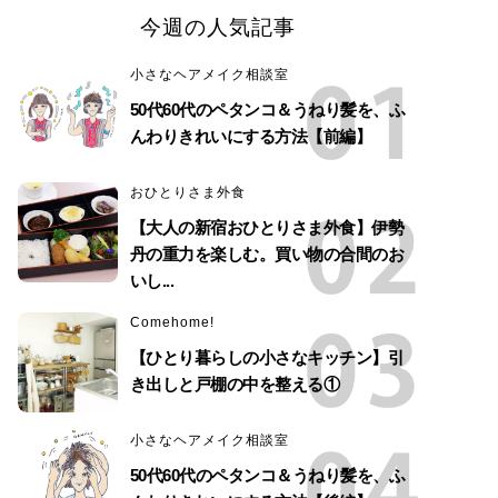
今週の人気記事
小さなヘアメイク相談室
50代60代のペタンコ＆うねり髪を、ふ
んわりきれいにする方法【前編】
おひとりさま外食
【大人の新宿おひとりさま外食】伊勢
丹の重力を楽しむ。買い物の合間のお
いし...
Comehome!
【ひとり暮らしの小さなキッチン】引
き出しと戸棚の中を整える①
小さなヘアメイク相談室
50代60代のペタンコ＆うねり髪を、ふ