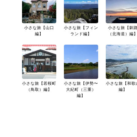
小さな旅【山口
小さな旅【フィン
小さな旅【釧
編】
ランド編】
（北海道）編
小さな旅【若桜町
小さな旅【伊勢〜
小さな旅【和歌
（鳥取）編】
大紀町（三重）
編】
編】