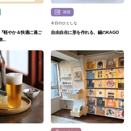
雑貨
今日のひとしな
！】『軽やか＆快適に過ご
自由自在に形を作れる、錫のKAGO
..