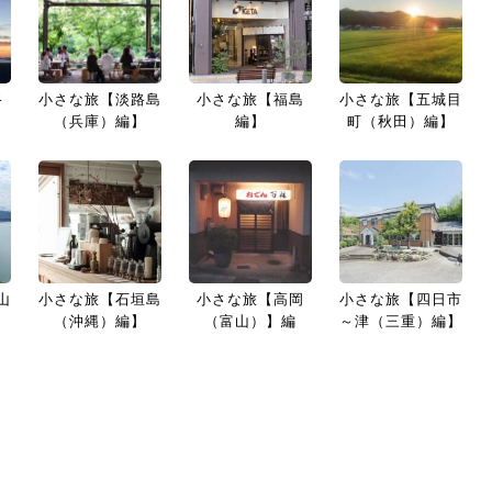
路
小さな旅【淡路島
小さな旅【福島
小さな旅【五城目
】
（兵庫）編】
編】
町（秋田）編】
山
小さな旅【石垣島
小さな旅【高岡
小さな旅【四日市
（沖縄）編】
（富山）】編
～津（三重）編】