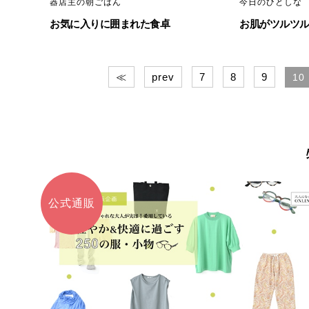
器店主の朝ごはん
今日のひとしな
お気に入りに囲まれた食卓
お肌がツルツ
≪
prev
7
8
9
10
公式通販