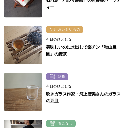
石垣島「ハルサ農園」の無農薬ハーブテ
ィー
おいしいもの
今日のひとしな
美味しいのに水出しで楽チン「秋山農
園」の麦茶
雑貨
今日のひとしな
吹きガラス作家・河上智美さんのガラス
の豆皿
着こなし