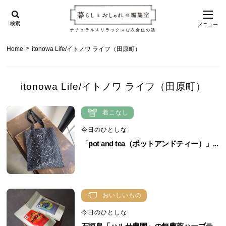
検索
メニュー
ナチュラル＆リラックスな衣食住の話
>
Home
itonowa Life/イトノワ ライフ（田原町）
itonowa Life/イトノワ ライフ（田原町）
着こなし
今日のひとしな
「pot and tea（ポットアンドティー）」...
おいしいもの
今日のひとしな