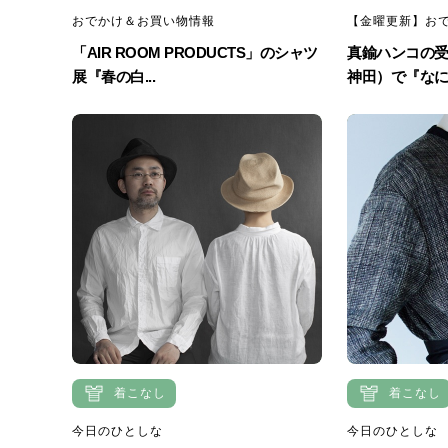
おでかけ＆お買い物情報
【金曜更新】おで
「AIR ROOM PRODUCTS」のシャツ
真鍮ハンコの
展『春の白...
神田）で『なにが
着こなし
着こなし
今日のひとしな
今日のひとしな