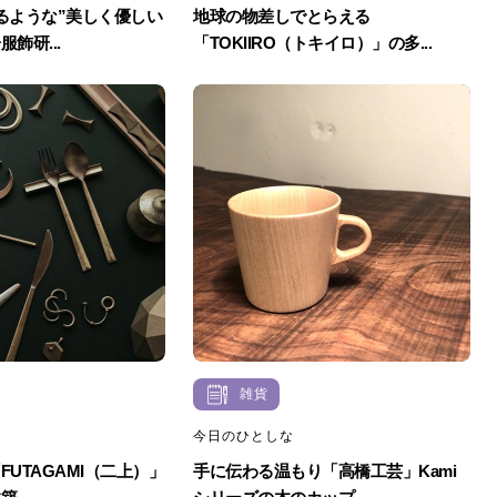
るような”美しく優しい
地球の物差しでとらえる
飾研...
「TOKIIRO（トキイロ）」の多...
雑貨
今日のひとしな
UTAGAMI（二上）」
手に伝わる温もり「高橋工芸」Kami