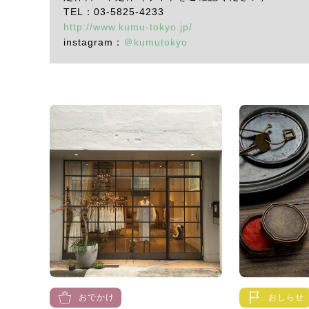
TEL：03-5825-4233
http://www.kumu-tokyo.jp/
instagram：
＠kumutokyo
おでかけ
おしらせ