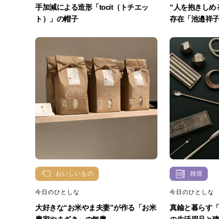
手加減による造形「tocit（トチエッ
“人を抱きしめ
ト）」の帽子
存在「池邉祥子服
おいしいもの
雑貨
今日のひとしな
今日のひとしな
大好きな“お米やま夫妻”が作る「お米
真鍮と暮らす「F