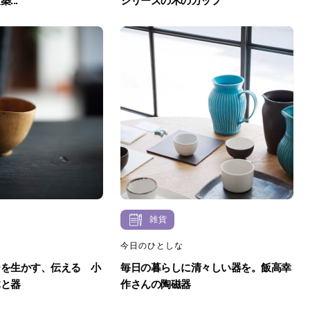
...
シリーズの木のカップ
雑貨
今日のひとしな
ーを生かす、伝える 小
毎日の暮らしに清々しい器を。飯高幸
木と器
作さんの陶磁器