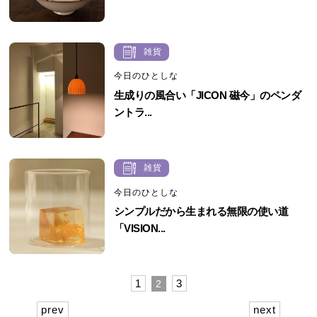
雑貨
今日のひとしな
生成りの風合い「JICON 磁今」のペンダ
ントラ...
雑貨
今日のひとしな
シンプルだから生まれる無限の使い道
「VISION...
1
3
2
prev
next