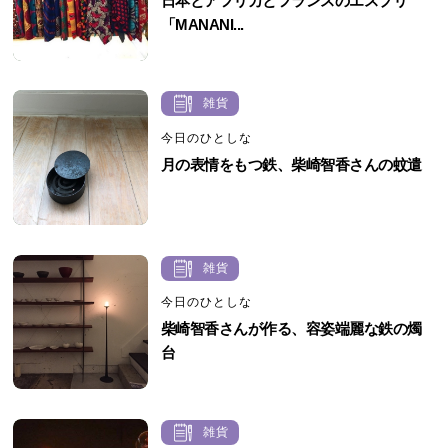
日本とアフリカとフランスのエスプリ
「MANANI...
雑貨
今日のひとしな
月の表情をもつ鉄、柴崎智香さんの蚊遣
雑貨
今日のひとしな
柴崎智香さんが作る、容姿端麗な鉄の燭
台
雑貨