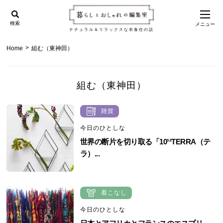
検索
メニュー
ナチュラル＆リラックスな衣食住の話
>
Home
組む（東神田）
組む（東神田）
雑貨
今日のひとしな
世界の断片を切り取る「10¹²TERRA（テ
ラ）...
着こなし
今日のひとしな