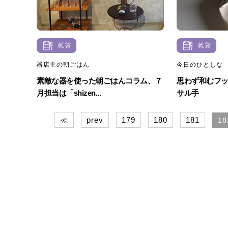
雑貨
雑貨
器店主の朝ごはん
今日のひとしな
素敵な器を使った朝ごはんコラム、７
思わず和むフ
月担当は「shizen...
サル手
≪
prev
179
180
181
18