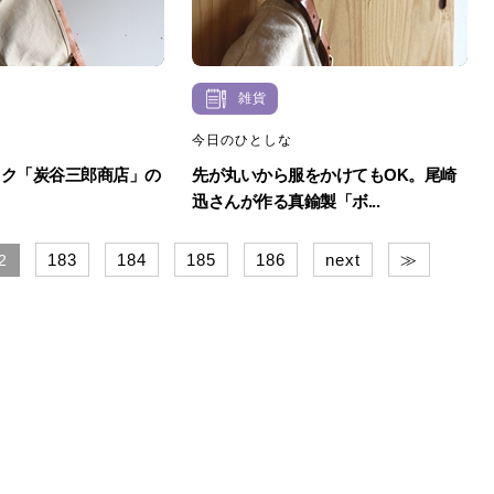
雑貨
今日のひとしな
ック「炭谷三郎商店」の
先が丸いから服をかけてもOK。尾崎
迅さんが作る真鍮製「ボ...
183
184
185
186
next
≫
2