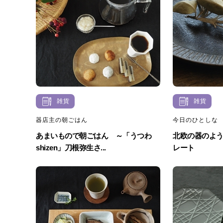
雑貨
雑貨
器店主の朝ごはん
今日のひとしな
あまいもので朝ごはん ～「うつわ
北欧の器のよ
shizen」刀根弥生さ...
レート