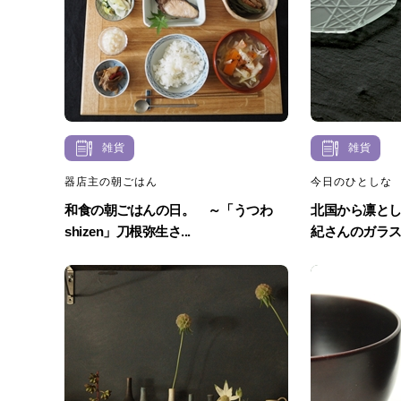
雑貨
雑貨
器店主の朝ごはん
今日のひとしな
和食の朝ごはんの日。 ～「うつわ
北国から凛と
shizen」刀根弥生さ...
紀さんのガラ