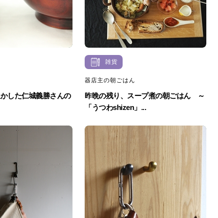
雑貨
器店主の朝ごはん
生かした仁城義勝さんの
昨晩の残り、スープ煮の朝ごはん ～
「うつわshizen」...