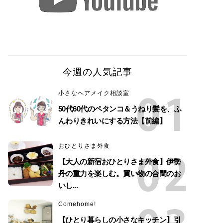
今週の人気記事
小さなヘアメイク相談室
50代60代のペタンコ＆うねり髪を、ふ
んわりきれいにする方法【前編】
おひとりさま外食
【大人の新宿おひとりさま外食】伊勢
丹の重力を楽しむ。買い物の合間のお
いし...
Comehome!
【ひとり暮らしの小さなキッチン】引