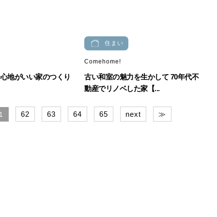
住まい
Comehome!
居心地がいい家のつくり
古い和室の魅力を生かして 70年代不
動産でリノベした家【...
62
63
64
65
next
≫
1