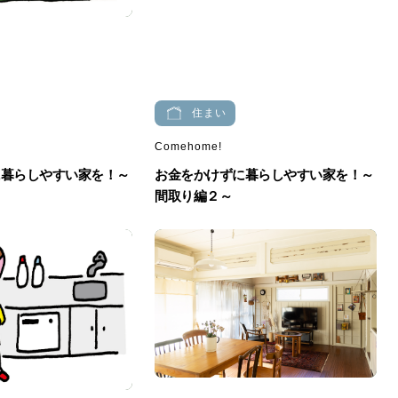
住まい
Comehome!
に暮らしやすい家を！～
お金をかけずに暮らしやすい家を！～
間取り編２～