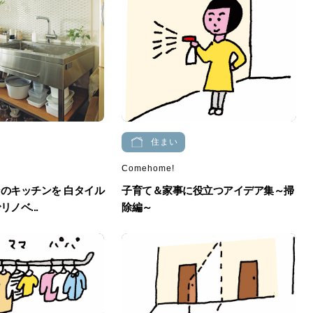
住まい
Comehome!
のキッチンを 白タイル
子育て＆家事に役立つアイデア集～掃
ノベ...
除編～