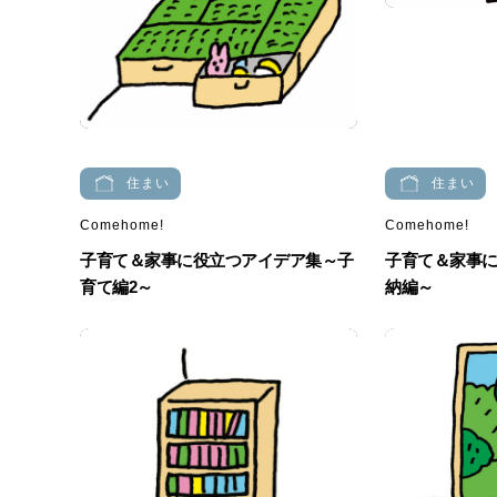
住まい
住まい
Comehome!
Comehome!
子育て＆家事に役立つアイデア集～子
子育て＆家事
育て編2～
納編～