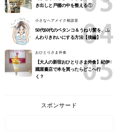
き出しと戸棚の中を整える①
小さなヘアメイク相談室
50代60代のペタンコ＆うねり髪を、ふ
んわりきれいにする方法【後編】
おひとりさま外食
【大人の新宿おひとりさま外食】紀伊
國屋書店で本を買ったらどこへ行
く？
スポンサード