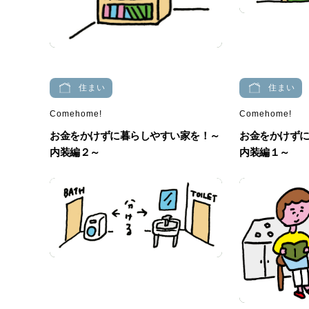
住まい
住まい
Comehome!
Comehome!
お金をかけずに暮らしやすい家を！～
お金をかけず
内装編２～
内装編１～