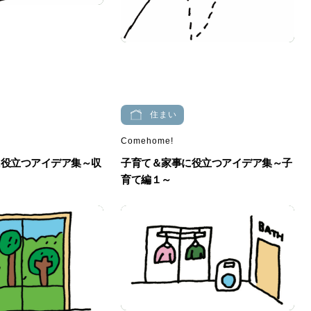
住まい
Comehome!
に役立つアイデア集～収
子育て＆家事に役立つアイデア集～子
育て編１～