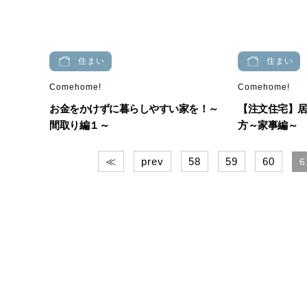
住まい
住まい
Comehome!
Comehome!
お金をかけずに暮らしやすい家を！～
【注文住宅】
間取り編１～
方～家事編～
≪
prev
58
59
60
6