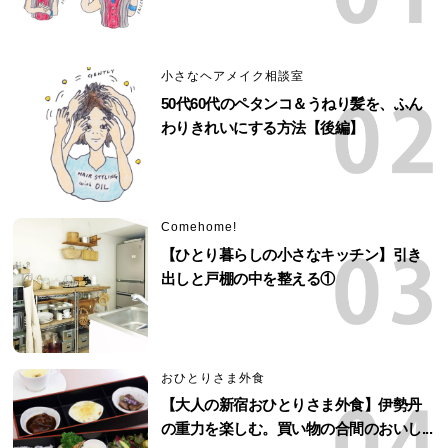
小さなヘアメイク相談室
50代60代のペタンコ＆うねり髪を、ふん
わりきれいにする方法【後編】
Comehome!
【ひとり暮らしの小さなキッチン】引き
出しと戸棚の中を整える①
おひとりさま外食
【大人の新宿おひとりさま外食】伊勢丹
の重力を楽しむ。買い物の合間のおいし...