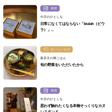
雑貨
今日のひとしな
日常になくてはならない「biulah（ビウ
ラ）」...
おいしいもの
器店主の朝ごはん
旬の野菜をいただいたから
雑貨
今日のひとしな
思わず触れたくなる本物そっくりなカヌ
レスタンド