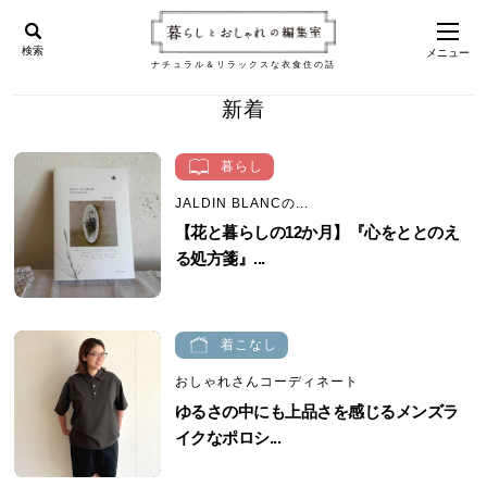
検索
メニュー
ナチュラル＆リラックスな衣食住の話
新着
暮らし
JALDIN BLANCの...
【花と暮らしの12か月】『心をととのえ
る処方箋』...
着こなし
おしゃれさんコーディネート
ゆるさの中にも上品さを感じるメンズラ
イクなポロシ...