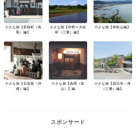
小さな旅【若桜町（鳥
小さな旅【伊勢〜大紀
小さな旅【和歌山編】
取）編】
町（三重）編】
小さな旅【石垣島（沖
小さな旅【高岡（富
小さな旅【四日市～津
縄）編】
山）】編
（三重）編】
スポンサード