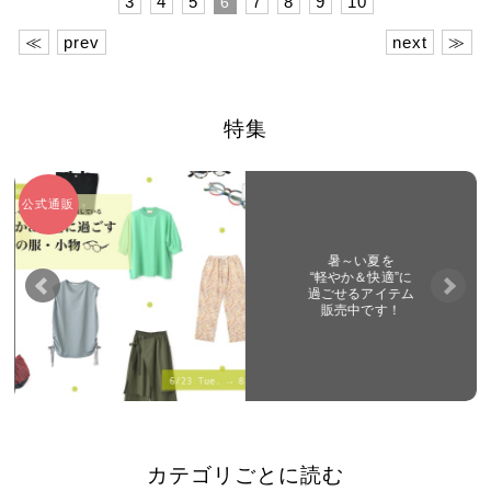
3
4
5
7
8
9
10
6
≪
prev
next
≫
特集
公式通販
暑～い夏を
“軽やか＆快適”に
過ごせるアイテム
販売中です！
カテゴリごとに読む