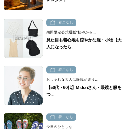
着こなし
期間限定公式通販“軽やか＆...
見た目も着心地も涼やかな服・小物【大
人になったら...
着こなし
おしゃれな大人は眼鏡が違う...
【50代・60代】Midoriさん・眼鏡と服を
つ...
着こなし
今日のひとしな