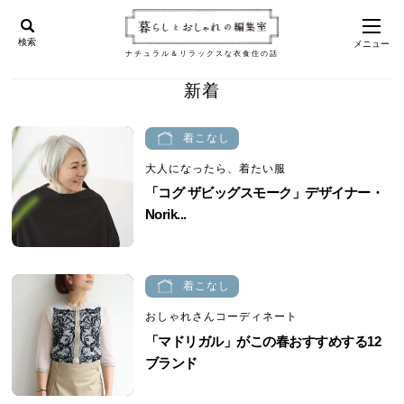
検索
メニュー
ナチュラル＆リラックスな衣食住の話
新着
着こなし
大人になったら、着たい服
「コグ ザビッグスモーク」デザイナー・
Norik...
着こなし
おしゃれさんコーディネート
「マドリガル」がこの春おすすめする12
ブランド