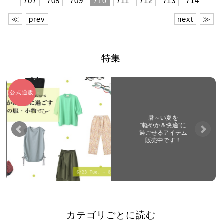
707
708
709
711
712
713
714
710
≪
prev
next
≫
特集
日曜連
富山「crane（クレイン）」
夏でも涼しげコーデ
カテゴリごとに読む