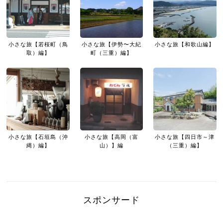
小さな旅【若桜町（鳥
小さな旅【伊勢〜大紀
小さな旅【和歌山編】
取）編】
町（三重）編】
小さな旅【石垣島（沖
小さな旅【高岡（富
小さな旅【四日市～津
縄）編】
山）】編
（三重）編】
スポンサード