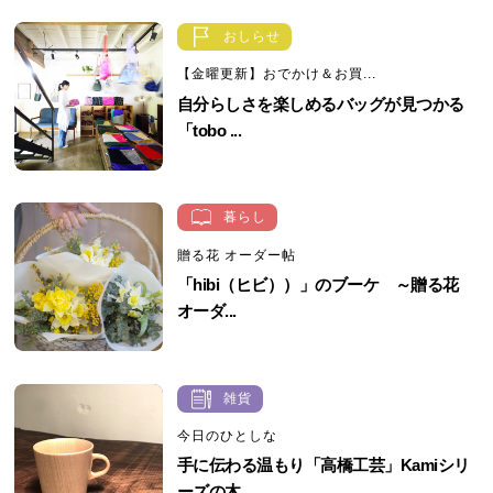
おしらせ
【金曜更新】おでかけ＆お買...
自分らしさを楽しめるバッグが見つかる
「tobo ...
暮らし
贈る花 オーダー帖
「hibi（ヒビ））」のブーケ ～贈る花
オーダ...
雑貨
今日のひとしな
手に伝わる温もり「高橋工芸」Kamiシリ
ーズの木...