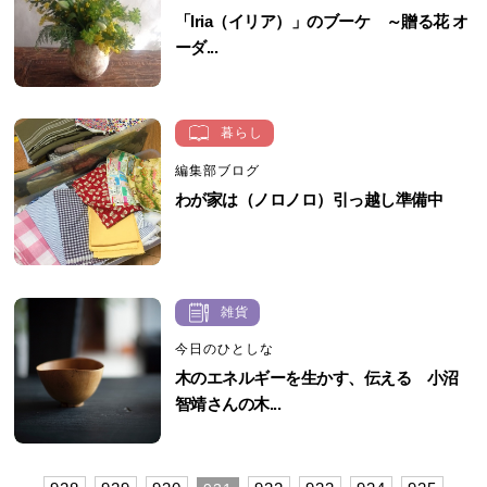
「Iria（イリア）」のブーケ ～贈る花 オ
ーダ...
暮らし
編集部ブログ
わが家は（ノロノロ）引っ越し準備中
雑貨
今日のひとしな
木のエネルギーを生かす、伝える 小沼
智靖さんの木...