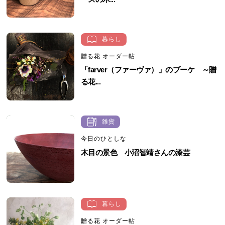
暮らし
贈る花 オーダー帖
「farver（ファーヴァ）」のブーケ ～贈
る花...
雑貨
今日のひとしな
木目の景色 小沼智靖さんの漆芸
暮らし
贈る花 オーダー帖