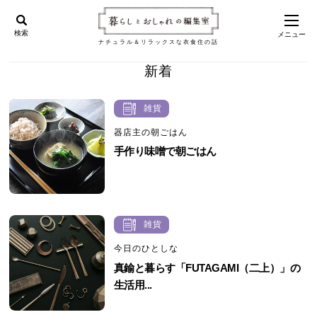
検索
メニュー
ナチュラル＆リラックスな衣食住の話
新着
雑貨
器店主の朝ごはん
手作り味噌で朝ごはん
雑貨
今日のひとしな
真鍮と暮らす「FUTAGAMI（二上）」の
生活用...