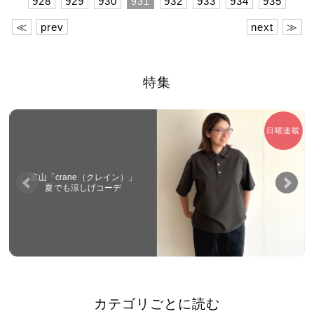
928
929
930
932
933
934
935
931
≪
prev
next
≫
特集
日曜連載
富山「crane（クレイン）」
夏でも涼しげコーデ
カテゴリごとに読む