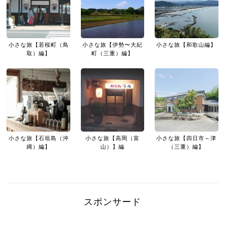
小さな旅【若桜町（鳥
小さな旅【伊勢〜大紀
小さな旅【和歌山編】
取）編】
町（三重）編】
小さな旅【石垣島（沖
小さな旅【高岡（富
小さな旅【四日市～津
縄）編】
山）】編
（三重）編】
スポンサード