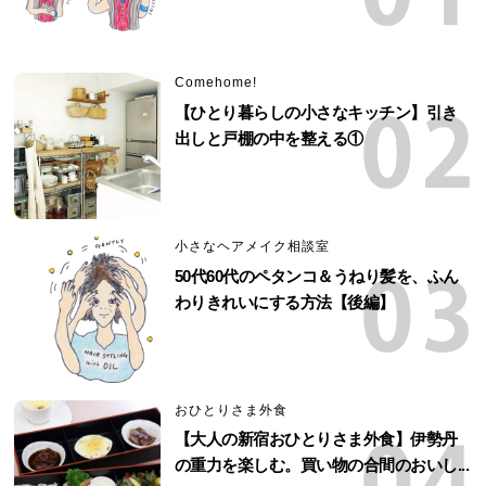
Comehome!
【ひとり暮らしの小さなキッチン】引き
出しと戸棚の中を整える①
小さなヘアメイク相談室
50代60代のペタンコ＆うねり髪を、ふん
わりきれいにする方法【後編】
おひとりさま外食
【大人の新宿おひとりさま外食】伊勢丹
の重力を楽しむ。買い物の合間のおいし...