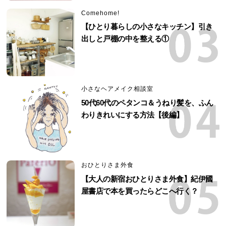
Comehome!
【ひとり暮らしの小さなキッチン】引き
出しと戸棚の中を整える①
小さなヘアメイク相談室
50代60代のペタンコ＆うねり髪を、ふん
わりきれいにする方法【後編】
おひとりさま外食
【大人の新宿おひとりさま外食】紀伊國
屋書店で本を買ったらどこへ行く？