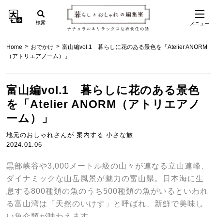
検索
メニュー
ナチュラル＆リラックスな衣食住の話
>
>
Home
おでかけ
富山編vol.1 暮らしに花のある景色を「Atelier ANORM
（アトリエアノーム）」
富山編vol.1 暮らしに花のある景色
を「Atelier ANORM（アトリエアノ
ーム）」
地元のおしゃれさんが 案内する 小さな旅
2024.01.06
黒部峡谷や3,000メートル級の山々が連なる立山連峰、
ダイナミックな山岳風景が魅力の富山県。日本海に生
息する800種類の魚のうち500種類の魚がいるといわれ
る富山湾は「天然のいけす」と呼ばれ、新鮮で美味し
い魚介類が味わえます。