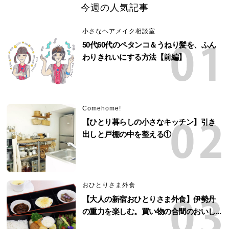
今週の人気記事
小さなヘアメイク相談室
50代60代のペタンコ＆うねり髪を、ふん
わりきれいにする方法【前編】
Comehome!
【ひとり暮らしの小さなキッチン】引き
出しと戸棚の中を整える①
おひとりさま外食
【大人の新宿おひとりさま外食】伊勢丹
の重力を楽しむ。買い物の合間のおいし...